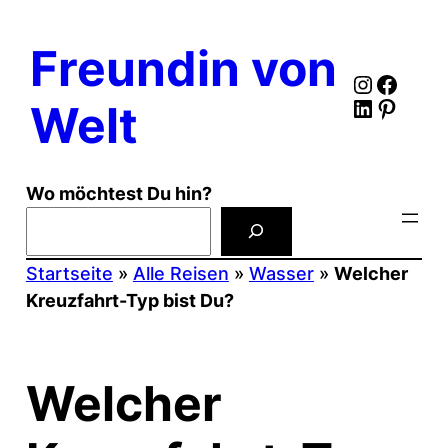
Zum
Inhalt
Freundin von
springen
Instagr
Faceb
LinkedIn
Pinter
Welt
Wo möchtest Du hin?
Startseite
»
Alle Reisen
»
Wasser
»
Welcher
Kreuzfahrt-Typ bist Du?
Welcher