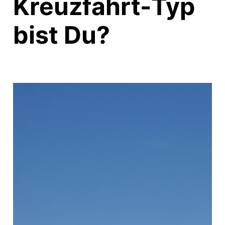
Kreuzfahrt-Typ
bist Du?