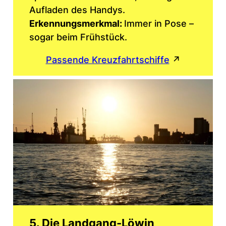
Aufladen des Handys.
Erkennungsmerkmal:
Immer in Pose –
sogar beim Frühstück.
Passende Kreuzfahrtschiffe
↗
5. Die Landgang-Löwin