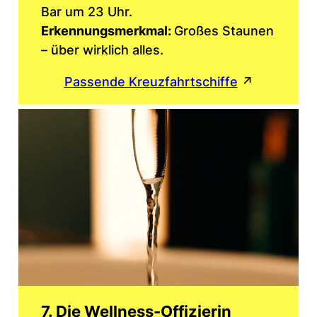
Bar um 23 Uhr.
Erkennungsmerkmal:
Großes Staunen
– über wirklich alles.
Passende Kreuzfahrtschiffe
↗
7. Die Wellness-Offizierin