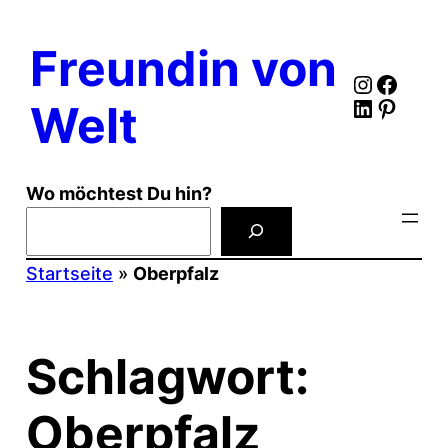
Zum
Inhalt
Freundin von
springen
Instagr
Faceb
LinkedIn
Pinter
Welt
Wo möchtest Du hin?
Startseite
»
Oberpfalz
Schlagwort:
Oberpfalz