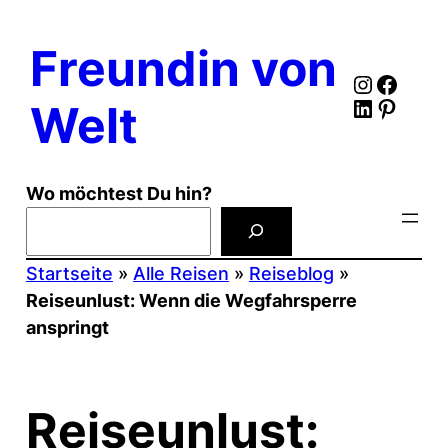
Zum
Inhalt
Freundin von
springen
Instagr
Faceb
LinkedIn
Pinter
Welt
Wo möchtest Du hin?
Startseite
»
Alle Reisen
»
Reiseblog
»
Reiseunlust: Wenn die Wegfahrsperre
anspringt
Reiseunlust: